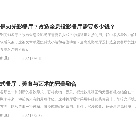
是5d光影餐厅？改造全息投影餐厅需要多少钱？
5d光影餐厅？改造全息投影餐厅需要多少钱？小编近期对接的用户群中很多餐饮业的
较感兴趣，这篇文章草履虫科技小编和各位聊聊5d全息光影餐厅及打造全息餐厅的注
希望对您有所帮助！
资讯]
2023-09-18
式餐厅：美食与艺术的完美融合
餐厅是一种创新的餐饮形式，它将食物、音乐、视觉效果和互动元素有机地结合在一
顾客带来一种前所未有的用餐体验。这种餐厅通常采用特殊的装修设计，如暗光环境
布等，以营造出一种神秘、浪漫或奇幻的氛围。此外，沉浸式餐厅还会通过高科技手
虚拟现实(VR)、增强现实(AR)等，为顾客提供更加丰富多样的互动体验。
资讯]
2023-06-27