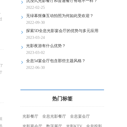
沉浸式光影餐厅和普通餐厅有啥不一样？
2022-02-25
、
无绿幕抠像互动拍照为何如此受欢迎？
过
2022-09-30
探索5D全息光影宴会厅的优势与多元应用
2023-03-24
光影夜游有什么优势？
2023-03-02
全息5d宴会厅包含那些主题风格？
了
2022-06-30
厅
热门标签
光影餐厅
全息光影餐厅
全息宴会厅
观
地
光影宴会厅
数字展厅
光影KTV
全息投影