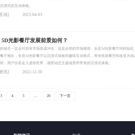
沉浸式的互动体验。
互动]
2023-04-03
 5D光影餐厅发展前景如何？
的诞生一定会对原有市场造成冲击，这是必然的市场规律。全息5d光影餐厅同样如此
餐厅相比，全息5d光影餐厅以沉浸式体验和趣味互动模式，将传统就餐空间改造为动
间，用户仿若走入虚拟世界，感受动态主题场景所带来的沉浸式体验。
资讯]
2022-12-30
3
4
5
…
20
下一页