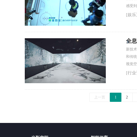
感受到
[娱乐
全息
新技术
和传统
视觉空
[行业
上一页
1
2