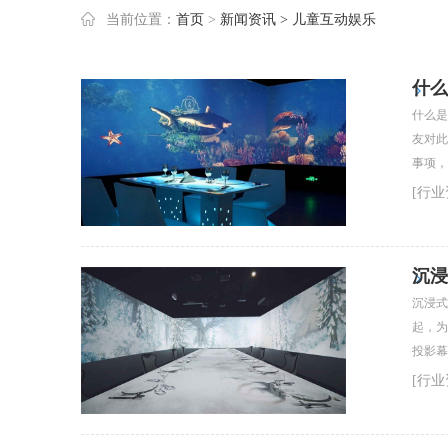
当前位置：
首页
>
新闻资讯
> 儿童互动娱乐
什么
什么是
友对此
事项，
[行业
沉浸
沉浸式
起，为
投影幕
段，如
[行业