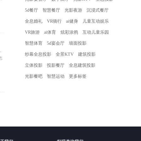
5d餐厅
智慧餐厅
光影夜游
沉浸式餐厅
全息婚礼
VR骑行
ai健身
儿童互动娱乐
VR旅游
ai体育
炫彩涂鸦
互动儿童乐园
智慧体育
5d宴会厅
墙面投影
，
纱幕全息投影
全景KTV
建筑投影
态
立体投影
投影餐厅
全息建筑投影
光影餐吧
智慧运动
更多标签