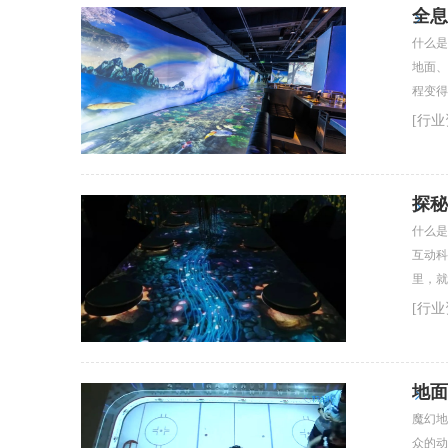
全息
什么是
地面、
程变得
[行业
探秘
什么是
互动科
里，就
[行业
地面
魔幻地
众的动