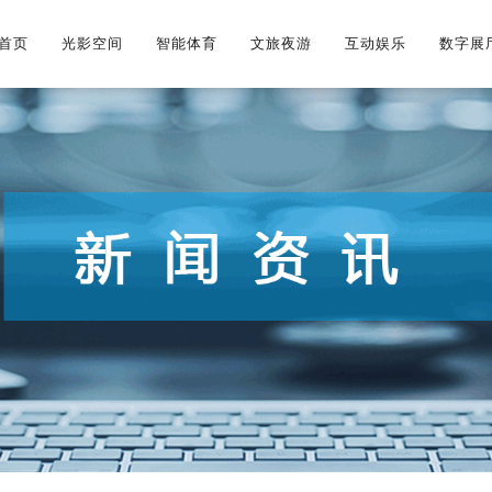
首页
首页
光影空间
光影空间
智能体育
智能体育
文旅夜游
文旅夜游
互动娱乐
互动娱乐
数字展
数字展