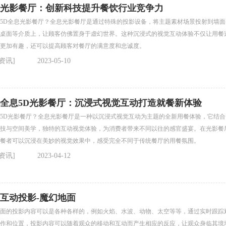
光影餐厅：创新科技提升餐饮行业竞争力
5D全息光影餐厅？全息光影餐厅是通过特殊的投影设备，将主题素材场景投射到墙面
桌面等介质上，让顾客仿佛置身于虚幻世界。这种沉浸式的视觉互动体验不仅让用餐
更加有趣，还可以提高顾客对餐厅的满意度和忠诚度。
资讯]
2023-05-10
全息5D光影餐厅：沉浸式视觉互动打造就餐新体验
5D光影餐厅？全息光影餐厅是一种以沉浸式视觉互动为主题的全新用餐体验，它结合
技与空间美学，独特的互动视觉体验，为消费者带来不同以往的感官盛宴。在光影餐
餐者可以沉浸在美妙的视觉效果中，感受完全不同于传统餐厅的用餐氛围。
资讯]
2023-04-12
互动投影-魔幻地面
面的投影内容可以是各种各样的，例如火焰、水波、动物、太空等等，通过实时跟踪
作和位置，投影内容可以随着观众的移动和互动而产生相应的反应，让观众身临其境