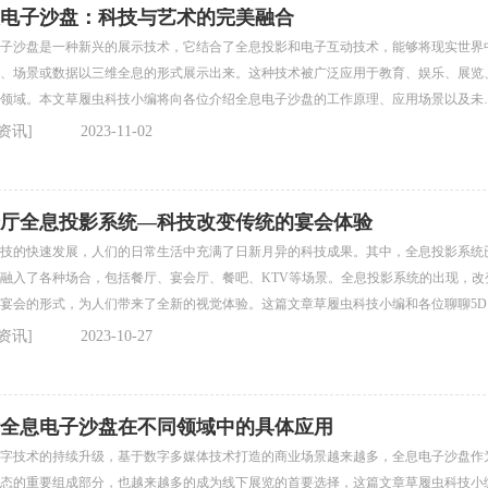
电子沙盘：科技与艺术的完美融合
子沙盘是一种新兴的展示技术，它结合了全息投影和电子互动技术，能够将现实世界
、场景或数据以三维全息的形式展示出来。这种技术被广泛应用于教育、娱乐、展览
领域。本文草履虫科技小编将向各位介绍全息电子沙盘的工作原理、应用场景以及未
势，希望对您有所帮助！
资讯]
2023-11-02
厅全息投影系统—科技改变传统的宴会体验
技的快速发展，人们的日常生活中充满了日新月异的科技成果。其中，全息投影系统
融入了各种场合，包括餐厅、宴会厅、餐吧、KTV等场景。全息投影系统的出现，改
宴会的形式，为人们带来了全新的视觉体验。这篇文章草履虫科技小编和各位聊聊5D
式光影宴会厅，希望对您有所帮助！
资讯]
2023-10-27
全息电子沙盘在不同领域中的具体应用
字技术的持续升级，基于数字多媒体技术打造的商业场景越来越多，全息电子沙盘作
态的重要组成部分，也越来越多的成为线下展览的首要选择，这篇文章草履虫科技小