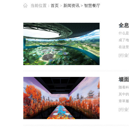
当前位置：
首页
>
新闻资讯
> 智慧餐厅
全息
什么是
成了地
在这里
和预览
[行业
墙面
随着科
其中的
章草履
[行业