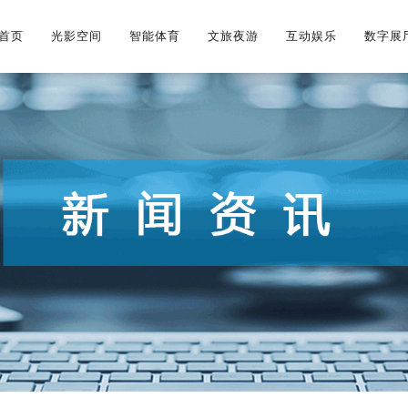
首页
首页
光影空间
光影空间
智能体育
智能体育
文旅夜游
文旅夜游
互动娱乐
互动娱乐
数字展
数字展