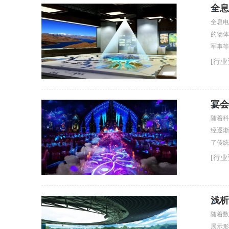
全息
全息电
的物体
军事等
发展趋
[行业
宴会
随着科
经逐渐
了传统
息沉浸
[行业
浅析
随着数
展示形