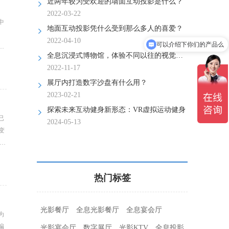
近两年较为受欢迎的墙面互动投影是什么？
2022-03-22
中
地面互动投影凭什么受到那么多人的喜爱？
、
2022-04-10
可以介绍下你们的产品么
来
全息沉浸式博物馆，体验不同以往的视觉互动体验！
2022-11-17
展厅内打造数字沙盘有什么用？
2023-02-21
探索未来互动健身新形态：VR虚拟运动健身
已
2024-05-13
变
全
热门标签
光影餐厅
全息光影餐厅
全息宴会厅
为
编
光影宴会厅
数字展厅
光影KTV
全息投影