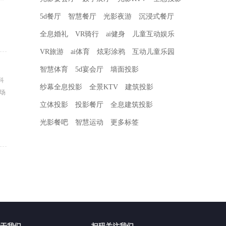
5d餐厅
智慧餐厅
光影夜游
沉浸式餐厅
全息婚礼
VR骑行
ai健身
儿童互动娱乐
VR旅游
ai体育
炫彩涂鸦
互动儿童乐园
智慧体育
5d宴会厅
墙面投影
科
纱幕全息投影
全景KTV
建筑投影
立体投影
投影餐厅
全息建筑投影
光影餐吧
智慧运动
更多标签