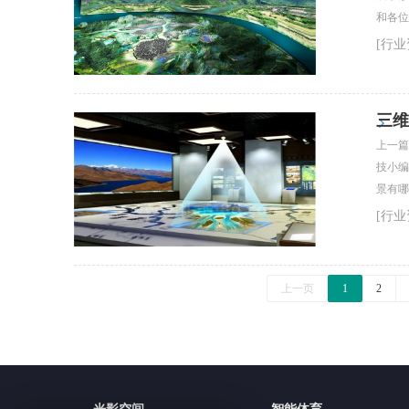
和各位
[行业
三维
上一篇
技小编和
景有哪
[行业
上一页
1
2