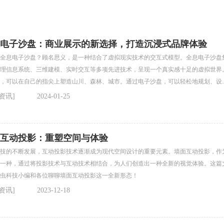
电子沙盘：商业展示的新选择，打造沉浸式品牌体验
全息电子沙盘？顾名思义，是一种结合了虚拟现实技术的交互式模型。全息电子沙盘
理信息系统、三维建模、实时交互等多项先进技术，呈现一个真实感十足的虚拟世界
，可以在自己的指尖上塑造山川、森林、城市。通过电子沙盘，可以轻松地规划、设
各种项目，无论是城市规划、房地产建设，还是军事战略演练，都能得到实现。
资讯]
2024-01-25
互动投影：重塑空间与体验
技的不断发展，互动投影技术逐渐成为现代空间设计的重要元素。墙面互动投影，作
一种，通过将投影技术与互动技术相结合，为人们创造出一种全新的视觉体验。这篇
虫科技小编和各位聊聊墙面互动投影这一全新形态！
资讯]
2023-12-18