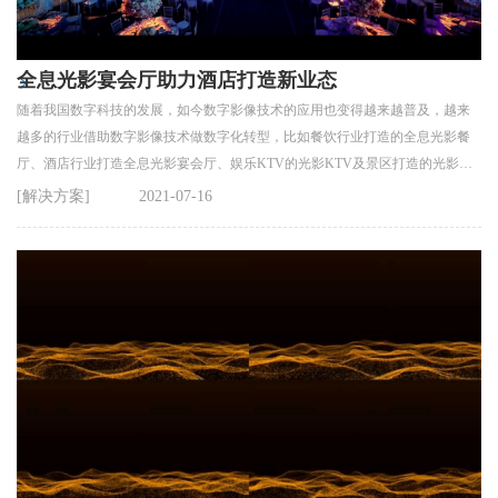
全息光影宴会厅助力酒店打造新业态
随着我国数字科技的发展，如今数字影像技术的应用也变得越来越普及，越来
越多的行业借助数字影像技术做数字化转型，比如餐饮行业打造的全息光影餐
厅、酒店行业打造全息光影宴会厅、娱乐KTV的光影KTV及景区打造的光影夜
游等。
[解决方案]
2021-07-16