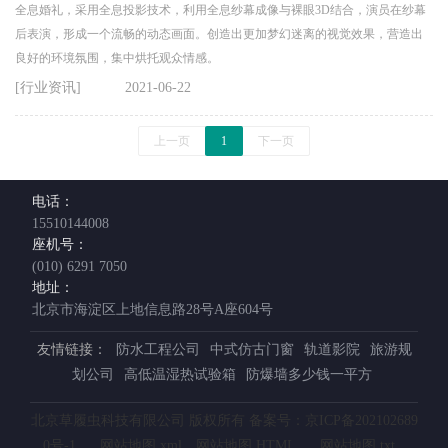
全息婚礼，采用全息投影技术，利用全息纱幕成像与裸眼3D结合，演员在纱幕
后表演，形成一个流畅的动态画面。创造出更加梦幻迷离的视觉效果，营造出
良好的环境氛围，集中烘托观众情感。
[行业资讯]
2021-06-22
上一页
1
下一页
电话：
15510144008
座机号：
(010) 6291 7050
地址：
北京市海淀区上地信息路28号A座604号
友情链接：
防水工程公司
中式仿古门窗
轨道影院
旅游规
划公司
高低温湿热试验箱
防爆墙多少钱一平方
北京草履虫科技有限公司 版权所有 备案号：京ICP备202102689
0号-1
网站地图.xml
网站地图.HTML
网站地图.txt