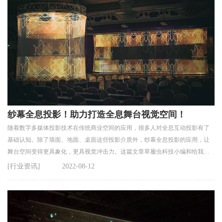
纱幕全息投影！助力打造全息舞台视觉空间！
随着数字多媒体投影技术在传统商业空间的应用，很多人对全息互动投影有了
基础认知。除了墙面、地面、桌面这些投影介质外，纱幕全息投影的应用，让
舞台空间变得更具象化，更具视觉冲击力。这篇文章草履虫科技小编和给我聊
聊纱幕全息互动投影！
[行业资讯]
2022-08-12